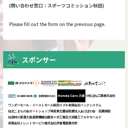
(問い合わせ窓口：スポーツコミッション秋田)
Please fill out the form on the previous page.
スポンサー
Honda Cars 大曲
小松ばね工業株式会社
ワンダーモール・イーストモール
秋田スズキ
有限会社ベックシステム
仙北こまちの会
オートショップ神居
東北醤油
医療法人あけぼの会 花園病院
仙岩峠の茶屋
大曲産業機械
仙建
佐々木工務店
大栄建工
フルヤモールド
有限会社トレントサービス
株式会社伊達電器製作所